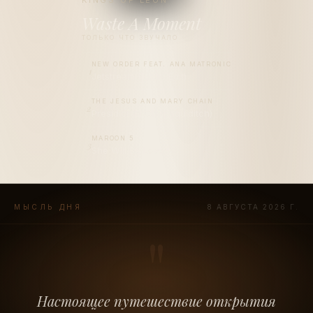
KINGS OF LEON
Waste A Moment
ТОЛЬКО ЧТО ЗВУЧАЛО
NEW ORDER FEAT. ANA MATRONIC
1
Jetstream (Radio Edit)
THE JESUS AND MARY CHAIN
2
Presidici (Et Chapaquiditch)
MAROON 5
3
She Will Be Loved
МЫСЛЬ ДНЯ
8 АВГУСТА 2026 Г.
"
Настоящее путешествие открытия